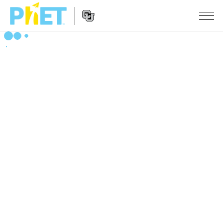
PhET
웹
사
웹
시뮬레이션
이
사
트
이
모든 심(Sims)
STUDIO
검
트
색
탐
About Studio
수업
물리학
색
Customizable Sims
수학 및 통계학
활동 검색
연구
Start a Free Trial
화학
당신의 활동을 공유하세요.
시도/주도권
Purchase a License
지구 및 우주
활동 기여 지침
포용적 디자인
로그인/등록
생물학
가상 워크숍
PhET 글로벌
로그인/등록
번역된 시뮬레이션
Professional Learning with PhET
Data Fluency