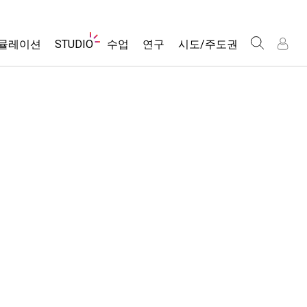
웹
뮬레이션
STUDIO
수업
연구
시도/주도권
사
이
트
About Studio
모든 심(Sims)
활동 검색
포용적 디자인
인
인
탐
Customizable Sims
당신의 활동을 공유하세요.
PhET 글로벌
색
물리학
Start a Free Trial
활동 기여 지침
Data Fluency
수학 및 통계학
Purchase a License
STEM Ed의 DEIB
가상 워크숍
화학
SceneryStack OSE
Professional Learning with PhET
지구 및 우주
Impact Report
Teaching with PhET
생물학
번역된 시뮬레이션
Customizable Sims