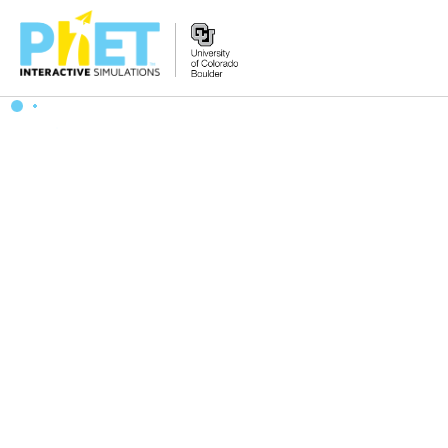
PhET
웹
사
이
트
검
색