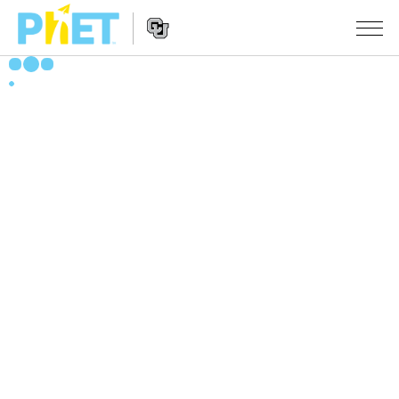
PhET
웹
사
웹
시뮬레이션
이
사
트
이
모든 심(Sims)
STUDIO
검
트
색
탐
About Studio
수업
물리학
색
Customizable Sims
수학 및 통계학
활동 검색
연구
Start a Free Trial
화학
당신의 활동을 공유하세요.
시도/주도권
Purchase a License
지구 및 우주
활동 기여 지침
포용적 디자인
로그인/등록
생물학
가상 워크숍
PhET 글로벌
로그인/등록
번역된 시뮬레이션
Professional Learning with PhET
Data Fluency