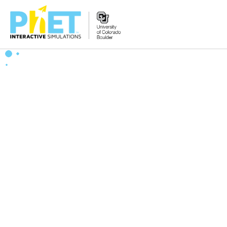
PhET
웹
사
이
트
검
색