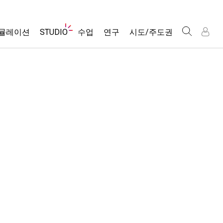
웹
뮬레이션
STUDIO
수업
연구
시도/주도권
사
이
트
About Studio
모든 심(Sims)
활동 검색
포용적 디자인
인
인
탐
Customizable Sims
당신의 활동을 공유하세요.
PhET 글로벌
색
물리학
Start a Free Trial
활동 기여 지침
Data Fluency
수학 및 통계학
Purchase a License
STEM Ed의 DEIB
가상 워크숍
화학
SceneryStack OSE
Professional Learning with PhET
지구 및 우주
Impact Report
Teaching with PhET
생물학
번역된 시뮬레이션
Customizable Sims