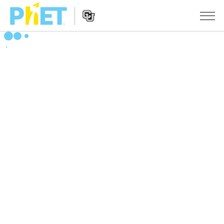
PhET
웹
사
웹
시뮬레이션
이
사
트
이
모든 심(Sims)
STUDIO
검
트
색
탐
About Studio
수업
물리학
색
Customizable Sims
수학 및 통계학
활동 검색
연구
Start a Free Trial
화학
당신의 활동을 공유하세요.
시도/주도권
Purchase a License
지구 및 우주
활동 기여 지침
포용적 디자인
로그인/등록
생물학
가상 워크숍
PhET 글로벌
로그인/등록
번역된 시뮬레이션
Professional Learning with PhET
Data Fluency