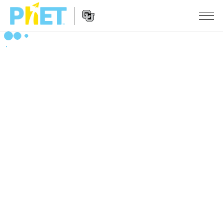
PhET
웹
사
웹
시뮬레이션
이
사
트
이
모든 심(Sims)
STUDIO
검
트
색
탐
About Studio
수업
물리학
색
Customizable Sims
수학 및 통계학
활동 검색
연구
Start a Free Trial
화학
당신의 활동을 공유하세요.
시도/주도권
Purchase a License
지구 및 우주
활동 기여 지침
포용적 디자인
로그인/등록
생물학
가상 워크숍
PhET 글로벌
로그인/등록
번역된 시뮬레이션
Professional Learning with PhET
Data Fluency