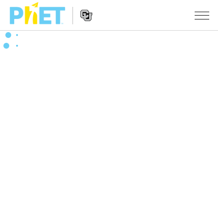
PhET
웹
사
웹
시뮬레이션
이
사
트
이
모든 심(Sims)
STUDIO
검
트
색
탐
About Studio
수업
물리학
색
Customizable Sims
수학 및 통계학
활동 검색
연구
Start a Free Trial
화학
당신의 활동을 공유하세요.
시도/주도권
Purchase a License
지구 및 우주
활동 기여 지침
포용적 디자인
로그인/등록
생물학
가상 워크숍
PhET 글로벌
로그인/등록
번역된 시뮬레이션
Professional Learning with PhET
Data Fluency