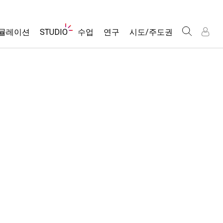
웹
뮬레이션
STUDIO
수업
연구
시도/주도권
사
이
트
About Studio
모든 심(Sims)
활동 검색
포용적 디자인
인
인
탐
Customizable Sims
당신의 활동을 공유하세요.
PhET 글로벌
색
물리학
Start a Free Trial
활동 기여 지침
Data Fluency
수학 및 통계학
Purchase a License
STEM Ed의 DEIB
가상 워크숍
화학
SceneryStack OSE
Professional Learning with PhET
지구 및 우주
Impact Report
Teaching with PhET
생물학
번역된 시뮬레이션
Customizable Sims