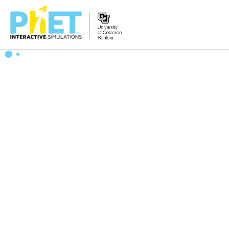
PhET
웹
사
이
트
검
색