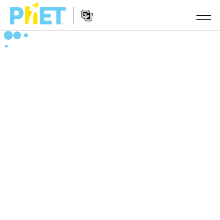
PhET
웹
사
웹
시뮬레이션
이
사
트
이
모든 심(Sims)
STUDIO
검
트
색
탐
About Studio
수업
물리학
색
Customizable Sims
수학 및 통계학
활동 검색
연구
Start a Free Trial
화학
당신의 활동을 공유하세요.
시도/주도권
Purchase a License
지구 및 우주
활동 기여 지침
포용적 디자인
로그인/등록
생물학
가상 워크숍
PhET 글로벌
로그인/등록
번역된 시뮬레이션
Professional Learning with PhET
Data Fluency