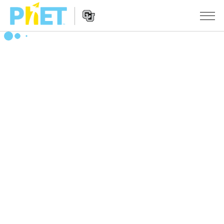
PhET
웹
사
웹
시뮬레이션
이
사
트
이
모든 심(Sims)
STUDIO
검
트
색
탐
About Studio
수업
물리학
색
Customizable Sims
수학 및 통계학
활동 검색
연구
Start a Free Trial
화학
당신의 활동을 공유하세요.
시도/주도권
Purchase a License
지구 및 우주
활동 기여 지침
포용적 디자인
로그인/등록
생물학
가상 워크숍
PhET 글로벌
로그인/등록
번역된 시뮬레이션
Professional Learning with PhET
Data Fluency