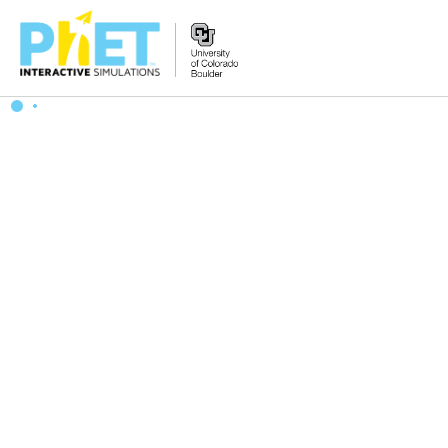
PhET
웹
사
이
트
검
색