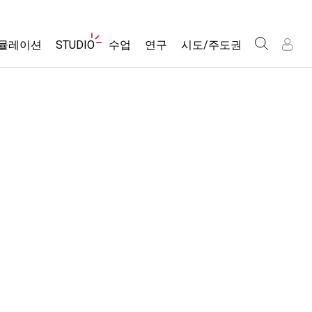
웹
뮬레이션
STUDIO
수업
연구
시도/주도권
사
이
트
About Studio
모든 심(Sims)
활동 검색
포용적 디자인
인
인
탐
Customizable Sims
당신의 활동을 공유하세요.
PhET 글로벌
색
물리학
Start a Free Trial
활동 기여 지침
Data Fluency
수학 및 통계학
Purchase a License
STEM Ed의 DEIB
가상 워크숍
화학
SceneryStack OSE
Professional Learning with PhET
지구 및 우주
Impact Report
Teaching with PhET
생물학
번역된 시뮬레이션
Customizable Sims