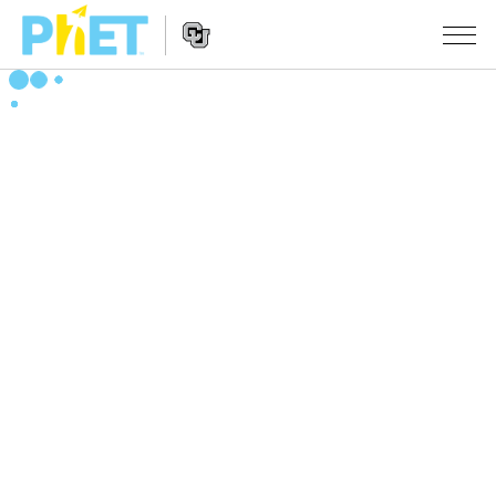
PhET
웹
사
웹
시뮬레이션
이
사
트
이
모든 심(Sims)
STUDIO
검
트
색
탐
About Studio
수업
물리학
색
Customizable Sims
수학 및 통계학
활동 검색
연구
Start a Free Trial
화학
당신의 활동을 공유하세요.
시도/주도권
Purchase a License
지구 및 우주
활동 기여 지침
포용적 디자인
로그인/등록
생물학
가상 워크숍
PhET 글로벌
로그인/등록
번역된 시뮬레이션
Professional Learning with PhET
Data Fluency