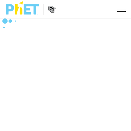
PhET
웹
사
웹
시뮬레이션
이
사
트
이
모든 심(Sims)
STUDIO
검
트
색
탐
About Studio
수업
물리학
색
Customizable Sims
수학 및 통계학
활동 검색
연구
Start a Free Trial
화학
당신의 활동을 공유하세요.
시도/주도권
Purchase a License
지구 및 우주
활동 기여 지침
포용적 디자인
로그인/등록
생물학
가상 워크숍
PhET 글로벌
로그인/등록
번역된 시뮬레이션
Professional Learning with PhET
Data Fluency