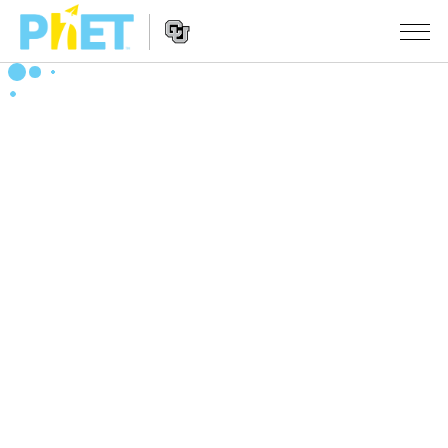
PhET
웹
사
웹
시뮬레이션
이
사
트
이
모든 심(Sims)
STUDIO
검
트
색
탐
About Studio
수업
물리학
색
Customizable Sims
수학 및 통계학
활동 검색
연구
Start a Free Trial
화학
당신의 활동을 공유하세요.
시도/주도권
Purchase a License
지구 및 우주
활동 기여 지침
포용적 디자인
로그인/등록
생물학
가상 워크숍
PhET 글로벌
로그인/등록
번역된 시뮬레이션
Professional Learning with PhET
Data Fluency