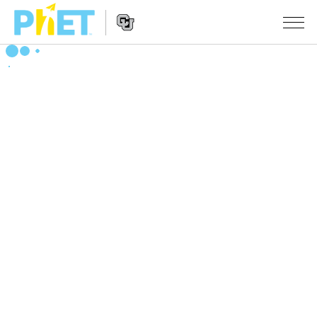
PhET
웹
사
웹
시뮬레이션
이
사
트
이
모든 심(Sims)
STUDIO
검
트
색
탐
About Studio
수업
물리학
색
Customizable Sims
수학 및 통계학
활동 검색
연구
Start a Free Trial
화학
당신의 활동을 공유하세요.
시도/주도권
Purchase a License
지구 및 우주
활동 기여 지침
포용적 디자인
로그인/등록
생물학
가상 워크숍
PhET 글로벌
로그인/등록
번역된 시뮬레이션
Professional Learning with PhET
Data Fluency