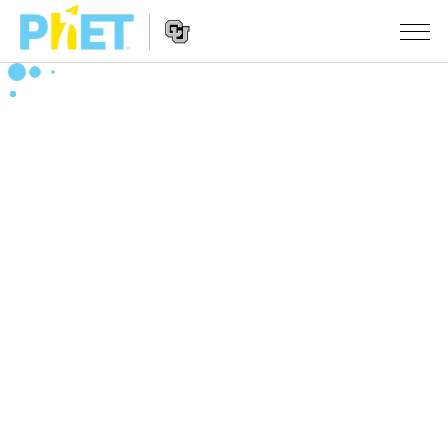
PhET
웹
사
웹
시뮬레이션
이
사
트
이
모든 심(Sims)
STUDIO
검
트
색
탐
About Studio
수업
물리학
색
Customizable Sims
수학 및 통계학
활동 검색
연구
Start a Free Trial
화학
당신의 활동을 공유하세요.
시도/주도권
Purchase a License
지구 및 우주
활동 기여 지침
포용적 디자인
로그인/등록
생물학
가상 워크숍
PhET 글로벌
로그인/등록
번역된 시뮬레이션
Professional Learning with PhET
Data Fluency