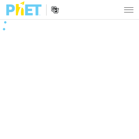
PhET
웹
사
웹
시뮬레이션
이
사
트
이
모든 심(Sims)
STUDIO
검
트
색
탐
About Studio
수업
물리학
색
Customizable Sims
수학 및 통계학
활동 검색
연구
Start a Free Trial
화학
당신의 활동을 공유하세요.
시도/주도권
Purchase a License
지구 및 우주
활동 기여 지침
포용적 디자인
로그인/등록
생물학
가상 워크숍
PhET 글로벌
로그인/등록
번역된 시뮬레이션
Professional Learning with PhET
Data Fluency