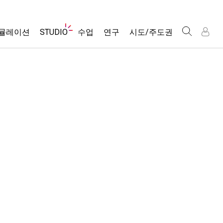
웹
뮬레이션
STUDIO
수업
연구
시도/주도권
사
이
트
About Studio
모든 심(Sims)
활동 검색
포용적 디자인
인
인
탐
Customizable Sims
당신의 활동을 공유하세요.
PhET 글로벌
색
물리학
Start a Free Trial
활동 기여 지침
Data Fluency
수학 및 통계학
Purchase a License
STEM Ed의 DEIB
가상 워크숍
화학
SceneryStack OSE
Professional Learning with PhET
지구 및 우주
Impact Report
Teaching with PhET
생물학
번역된 시뮬레이션
Customizable Sims