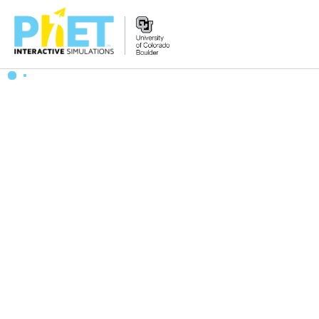
PhET
웹
사
이
트
검
색