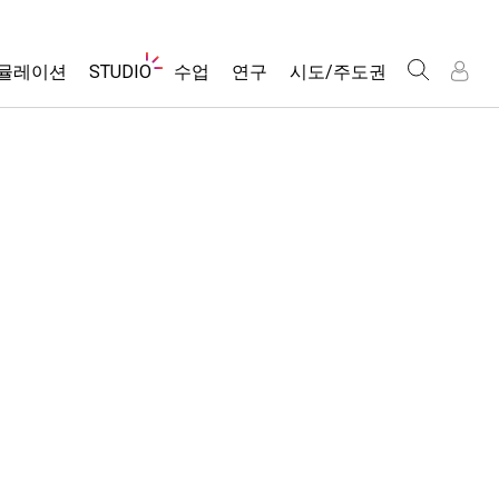
웹
뮬레이션
STUDIO
수업
연구
시도/주도권
사
이
트
About Studio
모든 심(Sims)
활동 검색
포용적 디자인
인
인
탐
Customizable Sims
당신의 활동을 공유하세요.
PhET 글로벌
색
물리학
Start a Free Trial
활동 기여 지침
Data Fluency
수학 및 통계학
Purchase a License
STEM Ed의 DEIB
가상 워크숍
화학
SceneryStack OSE
Professional Learning with PhET
지구 및 우주
Impact Report
Teaching with PhET
생물학
번역된 시뮬레이션
Customizable Sims