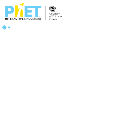
PhET
웹
사
이
트
검
색