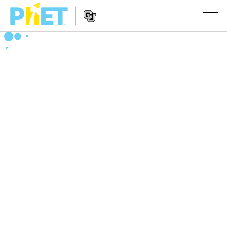
PhET
웹
사
웹
시뮬레이션
이
사
트
이
모든 심(Sims)
STUDIO
검
트
색
탐
About Studio
수업
물리학
색
Customizable Sims
수학 및 통계학
활동 검색
연구
Start a Free Trial
화학
당신의 활동을 공유하세요.
시도/주도권
Purchase a License
지구 및 우주
활동 기여 지침
포용적 디자인
로그인/등록
생물학
가상 워크숍
PhET 글로벌
로그인/등록
번역된 시뮬레이션
Professional Learning with PhET
Data Fluency