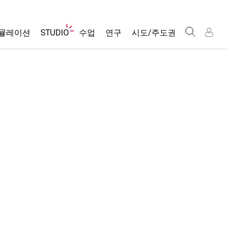
웹
뮬레이션
STUDIO
수업
연구
시도/주도권
사
이
트
About Studio
모든 심(Sims)
활동 검색
포용적 디자인
인
인
탐
Customizable Sims
당신의 활동을 공유하세요.
PhET 글로벌
색
물리학
Start a Free Trial
활동 기여 지침
Data Fluency
수학 및 통계학
Purchase a License
STEM Ed의 DEIB
가상 워크숍
화학
SceneryStack OSE
Professional Learning with PhET
지구 및 우주
Impact Report
Teaching with PhET
생물학
번역된 시뮬레이션
Customizable Sims