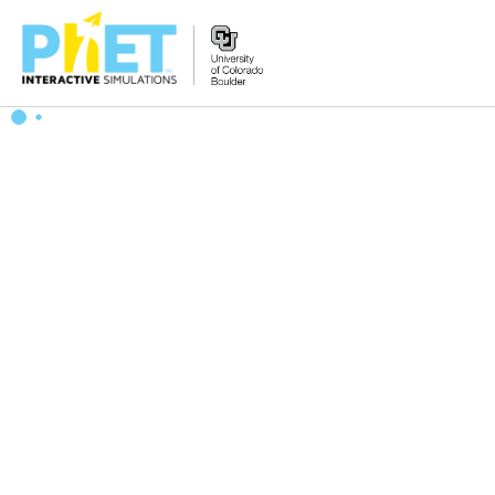
PhET
웹
사
이
트
검
색