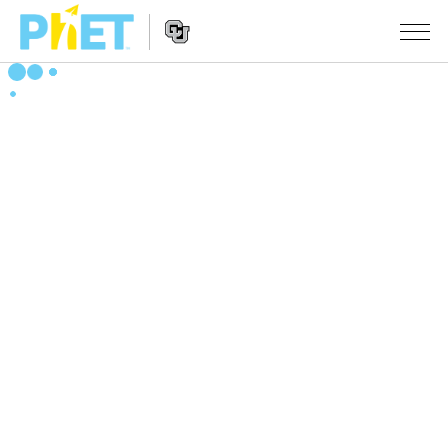
PhET
웹
사
웹
시뮬레이션
이
사
트
이
모든 심(Sims)
STUDIO
검
트
색
탐
About Studio
수업
물리학
색
Customizable Sims
수학 및 통계학
활동 검색
연구
Start a Free Trial
화학
당신의 활동을 공유하세요.
시도/주도권
Purchase a License
지구 및 우주
활동 기여 지침
포용적 디자인
로그인/등록
생물학
가상 워크숍
PhET 글로벌
로그인/등록
번역된 시뮬레이션
Professional Learning with PhET
Data Fluency