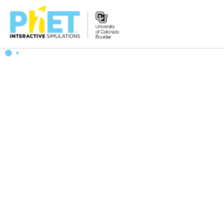
PhET
웹
사
이
트
검
색