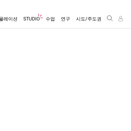
웹
뮬레이션
STUDIO
수업
연구
시도/주도권
사
이
트
About Studio
모든 심(Sims)
활동 검색
포용적 디자인
인
인
탐
Customizable Sims
당신의 활동을 공유하세요.
PhET 글로벌
색
물리학
Start a Free Trial
활동 기여 지침
Data Fluency
수학 및 통계학
Purchase a License
STEM Ed의 DEIB
가상 워크숍
화학
SceneryStack OSE
Professional Learning with PhET
지구 및 우주
Impact Report
Teaching with PhET
생물학
번역된 시뮬레이션
Customizable Sims