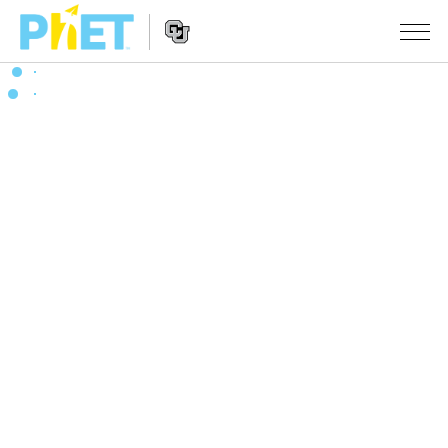
PhET
웹
사
웹
시뮬레이션
이
사
트
이
모든 심(Sims)
STUDIO
검
트
색
탐
About Studio
수업
물리학
색
Customizable Sims
수학 및 통계학
활동 검색
연구
Start a Free Trial
화학
당신의 활동을 공유하세요.
시도/주도권
Purchase a License
지구 및 우주
활동 기여 지침
포용적 디자인
로그인/등록
생물학
가상 워크숍
PhET 글로벌
로그인/등록
번역된 시뮬레이션
Professional Learning with PhET
Data Fluency