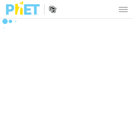
PhET
웹
사
웹
시뮬레이션
이
사
트
이
모든 심(Sims)
STUDIO
검
트
색
탐
About Studio
수업
물리학
색
Customizable Sims
수학 및 통계학
활동 검색
연구
Start a Free Trial
화학
당신의 활동을 공유하세요.
시도/주도권
Purchase a License
지구 및 우주
활동 기여 지침
포용적 디자인
로그인/등록
생물학
가상 워크숍
PhET 글로벌
로그인/등록
번역된 시뮬레이션
Professional Learning with PhET
Data Fluency