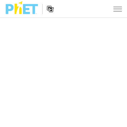
PhET
웹
사
웹
시뮬레이션
이
사
트
이
모든 심(Sims)
STUDIO
검
트
색
탐
About Studio
수업
물리학
색
Customizable Sims
수학 및 통계학
활동 검색
연구
Start a Free Trial
화학
당신의 활동을 공유하세요.
시도/주도권
Purchase a License
지구 및 우주
활동 기여 지침
포용적 디자인
로그인/등록
생물학
가상 워크숍
PhET 글로벌
로그인/등록
번역된 시뮬레이션
Professional Learning with PhET
Data Fluency