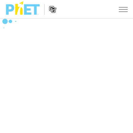
PhET
웹
사
웹
시뮬레이션
이
사
트
이
모든 심(Sims)
STUDIO
검
트
색
탐
About Studio
수업
물리학
색
Customizable Sims
수학 및 통계학
활동 검색
연구
Start a Free Trial
화학
당신의 활동을 공유하세요.
시도/주도권
Purchase a License
지구 및 우주
활동 기여 지침
포용적 디자인
로그인/등록
생물학
가상 워크숍
PhET 글로벌
로그인/등록
번역된 시뮬레이션
Professional Learning with PhET
Data Fluency