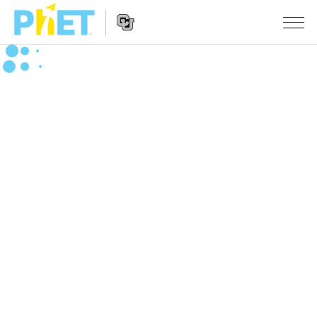
PhET
웹
사
웹
시뮬레이션
이
사
트
이
모든 심(Sims)
STUDIO
검
트
색
탐
About Studio
수업
물리학
색
Customizable Sims
수학 및 통계학
활동 검색
연구
Start a Free Trial
화학
당신의 활동을 공유하세요.
시도/주도권
Purchase a License
지구 및 우주
활동 기여 지침
포용적 디자인
로그인/등록
생물학
가상 워크숍
PhET 글로벌
로그인/등록
번역된 시뮬레이션
Professional Learning with PhET
Data Fluency