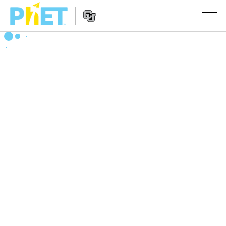
PhET
웹
사
웹
시뮬레이션
이
사
트
이
모든 심(Sims)
STUDIO
검
트
색
탐
About Studio
수업
물리학
색
Customizable Sims
수학 및 통계학
활동 검색
연구
Start a Free Trial
화학
당신의 활동을 공유하세요.
시도/주도권
Purchase a License
지구 및 우주
활동 기여 지침
포용적 디자인
로그인/등록
생물학
가상 워크숍
PhET 글로벌
로그인/등록
번역된 시뮬레이션
Professional Learning with PhET
Data Fluency