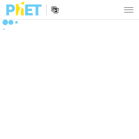
PhET
웹
사
웹
시뮬레이션
이
사
트
이
모든 심(Sims)
STUDIO
검
트
색
탐
About Studio
수업
물리학
색
Customizable Sims
수학 및 통계학
활동 검색
연구
Start a Free Trial
화학
당신의 활동을 공유하세요.
시도/주도권
Purchase a License
지구 및 우주
활동 기여 지침
포용적 디자인
로그인/등록
생물학
가상 워크숍
PhET 글로벌
로그인/등록
번역된 시뮬레이션
Professional Learning with PhET
Data Fluency