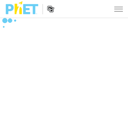
PhET
웹
사
웹
시뮬레이션
이
사
트
이
모든 심(Sims)
STUDIO
검
트
색
탐
About Studio
수업
물리학
색
Customizable Sims
수학 및 통계학
활동 검색
연구
Start a Free Trial
화학
당신의 활동을 공유하세요.
시도/주도권
Purchase a License
지구 및 우주
활동 기여 지침
포용적 디자인
로그인/등록
생물학
가상 워크숍
PhET 글로벌
로그인/등록
번역된 시뮬레이션
Professional Learning with PhET
Data Fluency