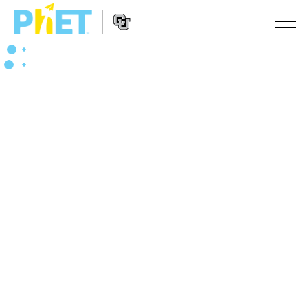
PhET
웹
사
웹
시뮬레이션
이
사
트
이
모든 심(Sims)
STUDIO
검
트
색
탐
About Studio
수업
물리학
색
Customizable Sims
수학 및 통계학
활동 검색
연구
Start a Free Trial
화학
당신의 활동을 공유하세요.
시도/주도권
Purchase a License
지구 및 우주
활동 기여 지침
포용적 디자인
로그인/등록
생물학
가상 워크숍
PhET 글로벌
로그인/등록
번역된 시뮬레이션
Professional Learning with PhET
Data Fluency