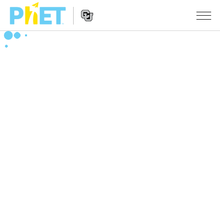
PhET
웹
사
웹
시뮬레이션
이
사
트
이
모든 심(Sims)
STUDIO
검
트
색
탐
About Studio
수업
물리학
색
Customizable Sims
수학 및 통계학
활동 검색
연구
Start a Free Trial
화학
당신의 활동을 공유하세요.
시도/주도권
Purchase a License
지구 및 우주
활동 기여 지침
포용적 디자인
로그인/등록
생물학
가상 워크숍
PhET 글로벌
로그인/등록
번역된 시뮬레이션
Professional Learning with PhET
Data Fluency