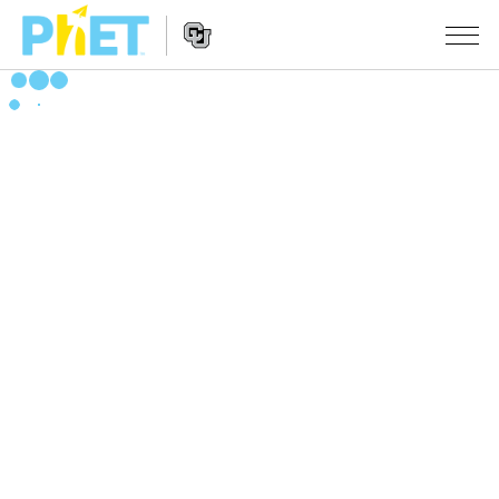
PhET
웹
사
웹
시뮬레이션
이
사
트
이
모든 심(Sims)
STUDIO
검
트
색
탐
About Studio
수업
물리학
색
Customizable Sims
수학 및 통계학
활동 검색
연구
Start a Free Trial
화학
당신의 활동을 공유하세요.
시도/주도권
Purchase a License
지구 및 우주
활동 기여 지침
포용적 디자인
로그인/등록
생물학
가상 워크숍
PhET 글로벌
로그인/등록
번역된 시뮬레이션
Professional Learning with PhET
Data Fluency