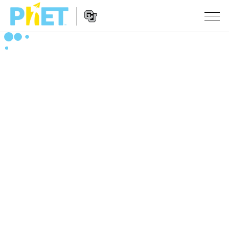
PhET
웹
사
웹
시뮬레이션
이
사
트
이
모든 심(Sims)
STUDIO
검
트
색
탐
About Studio
수업
물리학
색
Customizable Sims
수학 및 통계학
활동 검색
연구
Start a Free Trial
화학
당신의 활동을 공유하세요.
시도/주도권
Purchase a License
지구 및 우주
활동 기여 지침
포용적 디자인
로그인/등록
생물학
가상 워크숍
PhET 글로벌
로그인/등록
번역된 시뮬레이션
Professional Learning with PhET
Data Fluency