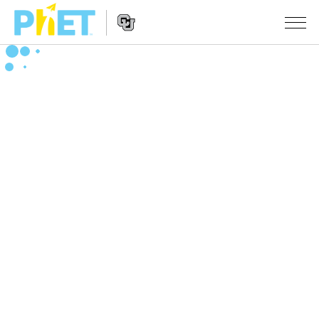
PhET
웹
사
웹
시뮬레이션
이
사
트
이
모든 심(Sims)
STUDIO
검
트
색
탐
About Studio
수업
물리학
색
Customizable Sims
수학 및 통계학
활동 검색
연구
Start a Free Trial
화학
당신의 활동을 공유하세요.
시도/주도권
Purchase a License
지구 및 우주
활동 기여 지침
포용적 디자인
로그인/등록
생물학
가상 워크숍
PhET 글로벌
로그인/등록
번역된 시뮬레이션
Professional Learning with PhET
Data Fluency