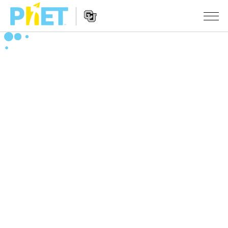
PhET
웹
사
웹
시뮬레이션
이
사
트
이
모든 심(Sims)
STUDIO
검
트
색
탐
About Studio
수업
물리학
색
Customizable Sims
수학 및 통계학
활동 검색
연구
Start a Free Trial
화학
당신의 활동을 공유하세요.
시도/주도권
Purchase a License
지구 및 우주
활동 기여 지침
포용적 디자인
로그인/등록
생물학
가상 워크숍
PhET 글로벌
로그인/등록
번역된 시뮬레이션
Professional Learning with PhET
Data Fluency