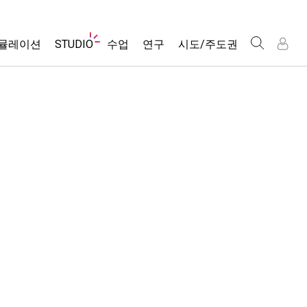
웹
뮬레이션
STUDIO
수업
연구
시도/주도권
사
이
트
About Studio
모든 심(Sims)
활동 검색
포용적 디자인
인
인
탐
Customizable Sims
당신의 활동을 공유하세요.
PhET 글로벌
색
물리학
Start a Free Trial
활동 기여 지침
Data Fluency
수학 및 통계학
Purchase a License
STEM Ed의 DEIB
가상 워크숍
화학
SceneryStack OSE
Professional Learning with PhET
지구 및 우주
Impact Report
Teaching with PhET
생물학
번역된 시뮬레이션
Customizable Sims