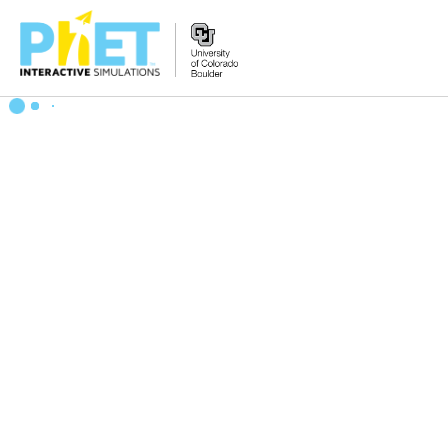
PhET
웹
사
이
트
검
색