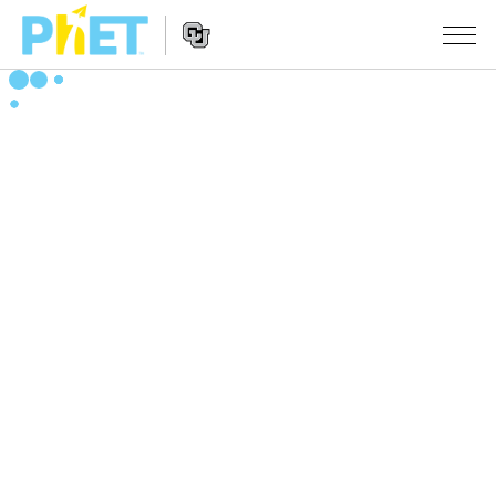
PhET
웹
사
웹
시뮬레이션
이
사
트
이
모든 심(Sims)
STUDIO
검
트
색
탐
About Studio
수업
물리학
색
Customizable Sims
수학 및 통계학
활동 검색
연구
Start a Free Trial
화학
당신의 활동을 공유하세요.
시도/주도권
Purchase a License
지구 및 우주
활동 기여 지침
포용적 디자인
로그인/등록
생물학
가상 워크숍
PhET 글로벌
로그인/등록
번역된 시뮬레이션
Professional Learning with PhET
Data Fluency