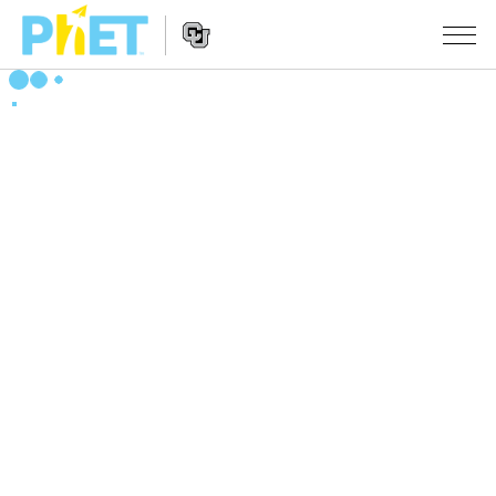
PhET
웹
사
웹
시뮬레이션
이
사
트
이
모든 심(Sims)
STUDIO
검
트
색
탐
About Studio
수업
물리학
색
Customizable Sims
수학 및 통계학
활동 검색
연구
Start a Free Trial
화학
당신의 활동을 공유하세요.
시도/주도권
Purchase a License
지구 및 우주
활동 기여 지침
포용적 디자인
로그인/등록
생물학
가상 워크숍
PhET 글로벌
로그인/등록
번역된 시뮬레이션
Professional Learning with PhET
Data Fluency