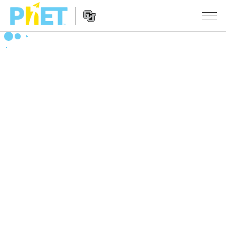
PhET
웹
사
웹
시뮬레이션
이
사
트
이
모든 심(Sims)
STUDIO
검
트
색
탐
About Studio
수업
물리학
색
Customizable Sims
수학 및 통계학
활동 검색
연구
Start a Free Trial
화학
당신의 활동을 공유하세요.
시도/주도권
Purchase a License
지구 및 우주
활동 기여 지침
포용적 디자인
로그인/등록
생물학
가상 워크숍
PhET 글로벌
로그인/등록
번역된 시뮬레이션
Professional Learning with PhET
Data Fluency