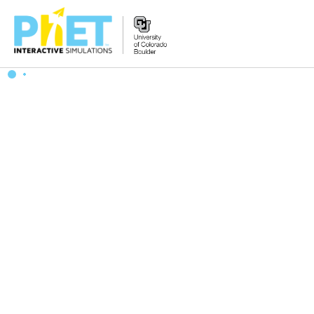
PhET
웹
사
이
트
검
색