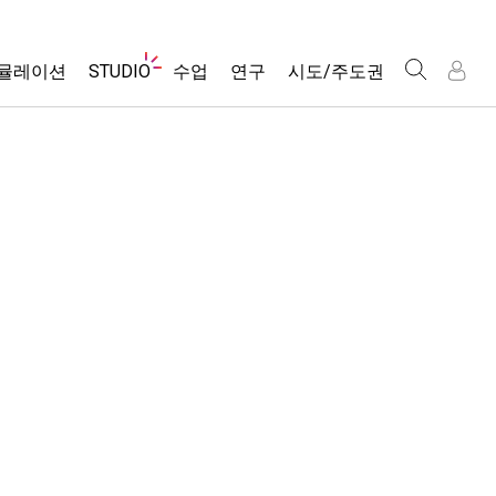
웹
뮬레이션
STUDIO
수업
연구
시도/주도권
사
이
트
About Studio
모든 심(Sims)
활동 검색
포용적 디자인
인
인
탐
Customizable Sims
당신의 활동을 공유하세요.
PhET 글로벌
색
물리학
Start a Free Trial
활동 기여 지침
Data Fluency
수학 및 통계학
Purchase a License
STEM Ed의 DEIB
가상 워크숍
화학
SceneryStack OSE
Professional Learning with PhET
지구 및 우주
Impact Report
Teaching with PhET
생물학
번역된 시뮬레이션
Customizable Sims