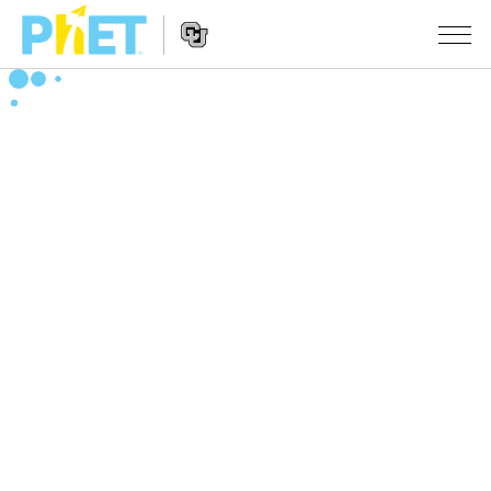
PhET
웹
사
웹
시뮬레이션
이
사
트
이
모든 심(Sims)
STUDIO
검
트
색
탐
About Studio
수업
물리학
색
Customizable Sims
수학 및 통계학
활동 검색
연구
Start a Free Trial
화학
당신의 활동을 공유하세요.
시도/주도권
Purchase a License
지구 및 우주
활동 기여 지침
포용적 디자인
로그인/등록
생물학
가상 워크숍
PhET 글로벌
로그인/등록
번역된 시뮬레이션
Professional Learning with PhET
Data Fluency