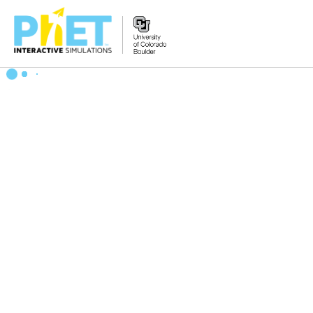
PhET
웹
사
이
트
검
색