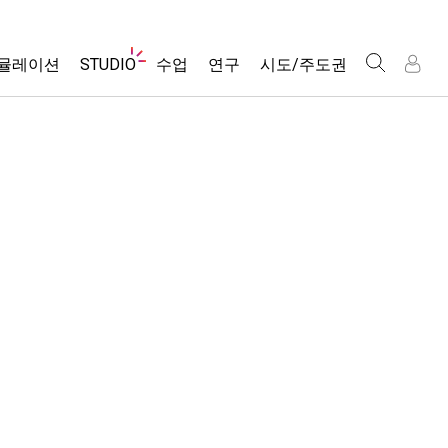
웹
뮬레이션
STUDIO
수업
연구
시도/주도권
사
이
트
About Studio
모든 심(Sims)
활동 검색
포용적 디자인
인
인
탐
Customizable Sims
당신의 활동을 공유하세요.
PhET 글로벌
색
물리학
Start a Free Trial
활동 기여 지침
Data Fluency
수학 및 통계학
Purchase a License
STEM Ed의 DEIB
가상 워크숍
화학
SceneryStack OSE
Professional Learning with PhET
지구 및 우주
Impact Report
Teaching with PhET
생물학
번역된 시뮬레이션
Customizable Sims