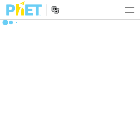
PhET
웹
사
웹
시뮬레이션
이
사
트
이
모든 심(Sims)
STUDIO
검
트
색
탐
About Studio
수업
물리학
색
Customizable Sims
수학 및 통계학
활동 검색
연구
Start a Free Trial
화학
당신의 활동을 공유하세요.
시도/주도권
Purchase a License
지구 및 우주
활동 기여 지침
포용적 디자인
로그인/등록
생물학
가상 워크숍
PhET 글로벌
로그인/등록
번역된 시뮬레이션
Professional Learning with PhET
Data Fluency