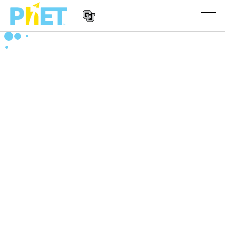
PhET
웹
사
웹
시뮬레이션
이
사
트
이
모든 심(Sims)
STUDIO
검
트
색
탐
About Studio
수업
물리학
색
Customizable Sims
수학 및 통계학
활동 검색
연구
Start a Free Trial
화학
당신의 활동을 공유하세요.
시도/주도권
Purchase a License
지구 및 우주
활동 기여 지침
포용적 디자인
로그인/등록
생물학
가상 워크숍
PhET 글로벌
로그인/등록
번역된 시뮬레이션
Professional Learning with PhET
Data Fluency