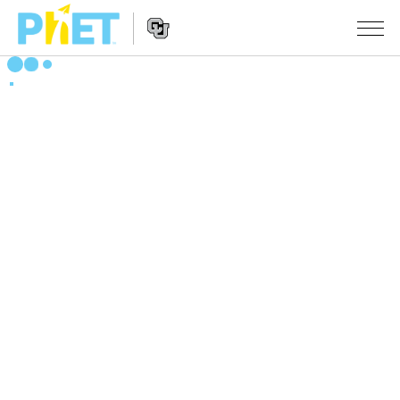
PhET
웹
사
웹
시뮬레이션
이
사
트
이
모든 심(Sims)
STUDIO
검
트
색
탐
About Studio
수업
물리학
색
Customizable Sims
수학 및 통계학
활동 검색
연구
Start a Free Trial
화학
당신의 활동을 공유하세요.
시도/주도권
Purchase a License
지구 및 우주
활동 기여 지침
포용적 디자인
로그인/등록
생물학
가상 워크숍
PhET 글로벌
로그인/등록
번역된 시뮬레이션
Professional Learning with PhET
Data Fluency