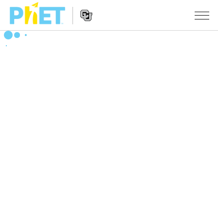
PhET
웹
사
웹
시뮬레이션
이
사
트
이
모든 심(Sims)
STUDIO
검
트
색
탐
About Studio
수업
물리학
색
Customizable Sims
수학 및 통계학
활동 검색
연구
Start a Free Trial
화학
당신의 활동을 공유하세요.
시도/주도권
Purchase a License
지구 및 우주
활동 기여 지침
포용적 디자인
로그인/등록
생물학
가상 워크숍
PhET 글로벌
로그인/등록
번역된 시뮬레이션
Professional Learning with PhET
Data Fluency