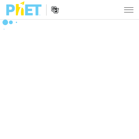
PhET
웹
사
웹
시뮬레이션
이
사
트
이
모든 심(Sims)
STUDIO
검
트
색
탐
About Studio
수업
물리학
색
Customizable Sims
수학 및 통계학
활동 검색
연구
Start a Free Trial
화학
당신의 활동을 공유하세요.
시도/주도권
Purchase a License
지구 및 우주
활동 기여 지침
포용적 디자인
로그인/등록
생물학
가상 워크숍
PhET 글로벌
로그인/등록
번역된 시뮬레이션
Professional Learning with PhET
Data Fluency