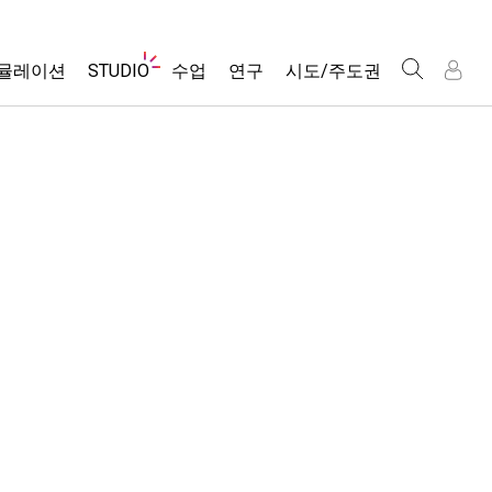
웹
뮬레이션
STUDIO
수업
연구
시도/주도권
사
이
트
About Studio
모든 심(Sims)
활동 검색
포용적 디자인
인
인
탐
Customizable Sims
당신의 활동을 공유하세요.
PhET 글로벌
색
물리학
Start a Free Trial
활동 기여 지침
Data Fluency
수학 및 통계학
Purchase a License
STEM Ed의 DEIB
가상 워크숍
화학
SceneryStack OSE
Professional Learning with PhET
지구 및 우주
Impact Report
Teaching with PhET
생물학
번역된 시뮬레이션
Customizable Sims