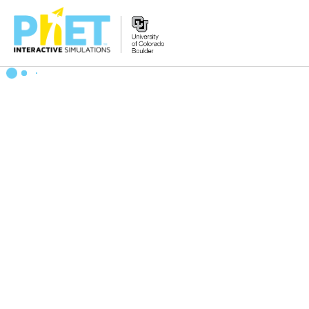
PhET
웹
사
이
트
검
색